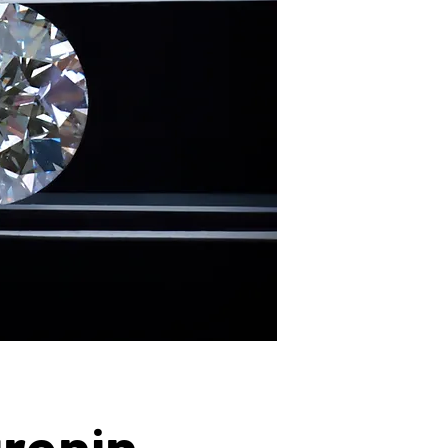
ğrenin