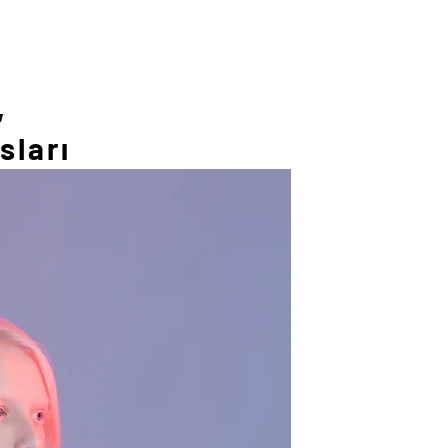
,
sları