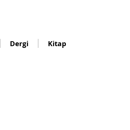
s
n
Dergi
Kitap