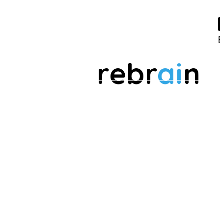
rebr
ai
n