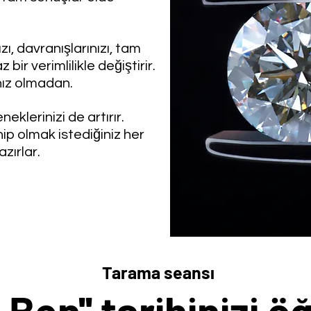
zı, davranışlarınızı, tam
 bir verimlilikle değiştirir.
nız olmadan.
eklerinizi de artırır.
ip olmak istediğiniz her
zırlar.
Tarama seans
ı
i Ben'' tarihinizi ö