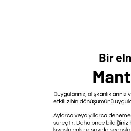
Bir el
Mantı
Duygularınız, alışkanlıklarınız
etkili zihin dönüşümünü uygula
Aylarca veya yıllarca denemek
süreçtir. Daha önce bildiğini
kıyasla çok az sayıda seansla