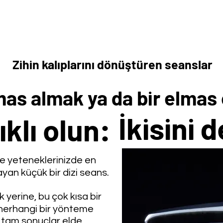
Zihin kalıplarını dönüştüren seanslar
mas almak ya da bir elmas
İkisini d
klı olun:
 ve yeteneklerinizde en
yan küçük bir dizi seans.
 yerine, bu çok kısa bir
z herhangi bir yönteme
 tam sonuçlar elde